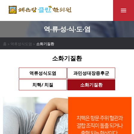
역·류·성·식·도·염
홈 > 역류성식도염 >
소화기질환
소화기질환
역류성식도염
과민성대장증후군
치핵/ 치질
소화기질환