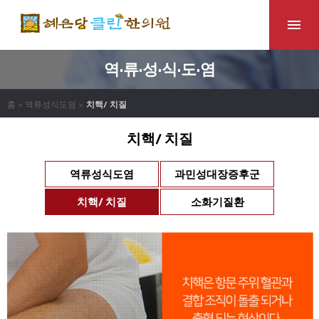
역·류·성·식·도·염
홈 > 역류성식도염 >
치핵/ 치질
치핵/ 치질
역류성식도염
과민성대장증후군
치핵/ 치질
소화기질환